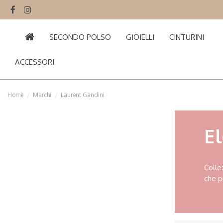
SECONDO POLSO
GIOIELLI
CINTURINI
ACCESSORI
Home
Marchi
Laurent Gandini
El
Colle
che p