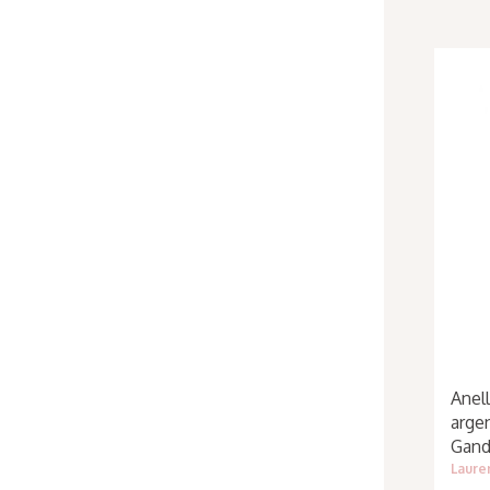
Anell
arge
Gand
Laure