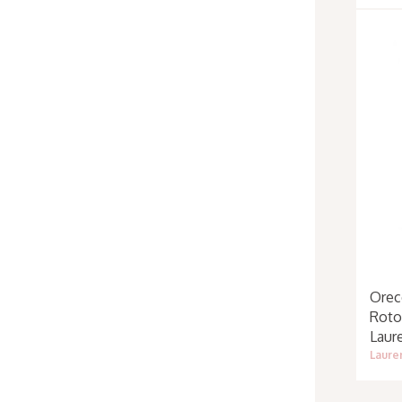
Orec
Roton
Laur
Laure