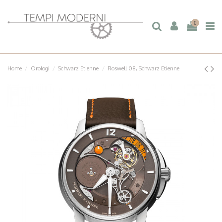
0
Home
Orologi
Schwarz Etienne
Roswell 08, Schwarz Etienne