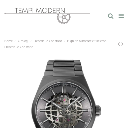
Home
Orologi
Frederique Constant
Highlife Automatic Skeleton,
Frederique Constant