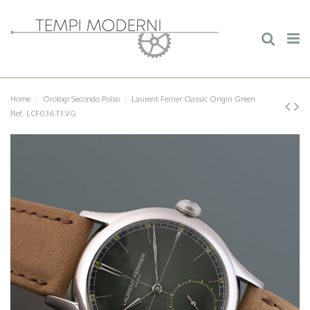
Home
Orologi Secondo Polso
Laurent Ferrier Classic Origin Green
Ref. LCF036.T1.VG