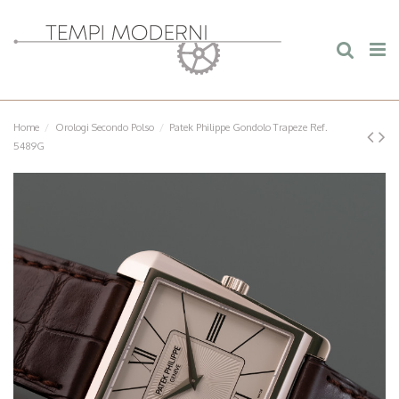
Home
Orologi Secondo Polso
Patek Philippe Gondolo Trapeze Ref.
5489G