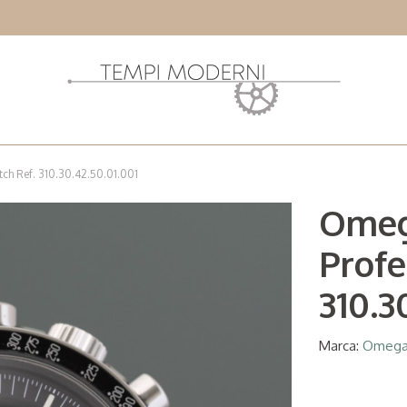
h Ref. 310.30.42.50.01.001
Omeg
Profe
310.3
Marca:
Omeg