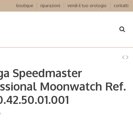
boutique
riparazioni
vendi il tuo orologio
contatti
a Speedmaster
ssional Moonwatch Ref.
0.42.50.01.001
a