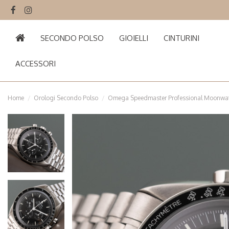
SECONDO POLSO
GIOIELLI
CINTURINI
ACCESSORI
Home
Orologi Secondo Polso
Omega Speedmaster Professional Moonwatc