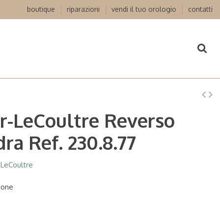
boutique
riparazioni
vendi il tuo orologio
contatti
r-LeCoultre Reverso
ra Ref. 230.8.77
-LeCoultre
ione