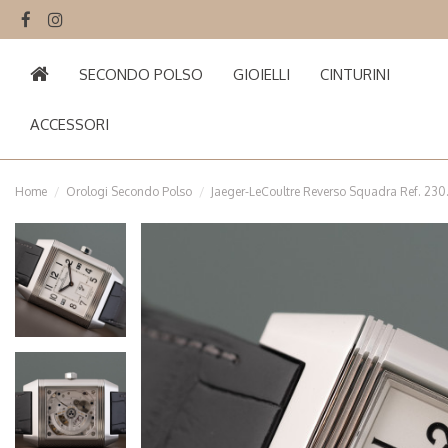
SECONDO POLSO
GIOIELLI
CINTURINI
ACCESSORI
Home
Orologi Secondo Polso
Jaeger-LeCoultre Reverso Squadra Ref. 230