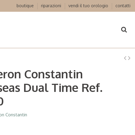
boutique
riparazioni
vendi il tuo orologio
contatti
eron Constantin
eas Dual Time Ref.
0
on Constantin