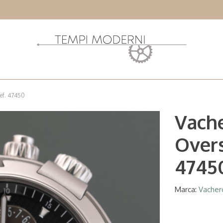
ef. 47450
Vach
Overs
4745
Marca:
Vacher