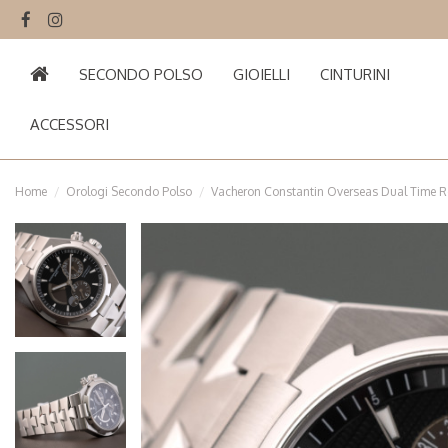
SECONDO POLSO
GIOIELLI
CINTURINI
ACCESSORI
Home
Orologi Secondo Polso
Vacheron Constantin Overseas Dual Time R