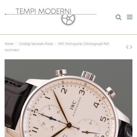
Home
Orologi Secondo Polso
IWC Portuguese Chronograph Ref.
IW371401