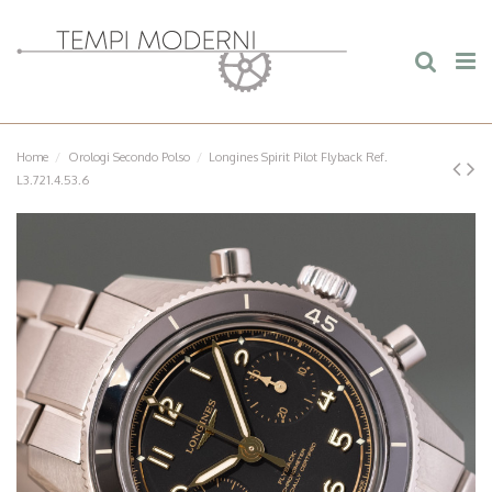
Home
Orologi Secondo Polso
Longines Spirit Pilot Flyback Ref.
L3.721.4.53.6