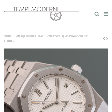
Home
Orologi Secondo Polso
Audemars Piguet Royal Oak Ref.
15300ST