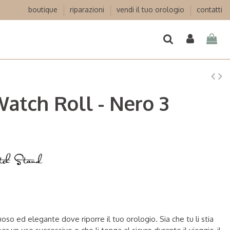
boutique
riparazioni
vendi il tuo orologio
contatti
atch Roll - Nero 3
oso ed elegante dove riporre il tuo orologio. Sia che tu li stia