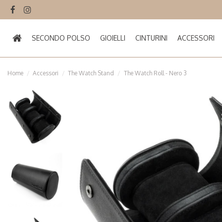
SECONDO POLSO
GIOIELLI
CINTURINI
ACCESSORI
Home
Accessori
The Watch Stand
The Watch Roll - Nero 3