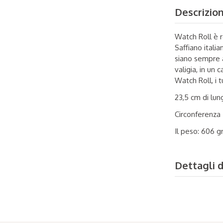
Descrizio
Watch Roll è r
Saffiano itali
siano sempre a
valigia, in un
Watch Roll, i 
23,5 cm di lu
Circonferenza
Il peso: 606 
Dettagli 