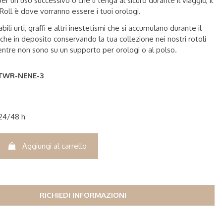
r un uso successivo o che li tenga al sicuro durante il viaggio, il
oll è dove vorranno essere i tuoi orologi.
tabili urti, graffi e altri inestetismi che si accumulano durante il
che in deposito conservando la tua collezione nei nostri rotoli
ntre non sono su un supporto per orologi o al polso.
TWR-NENE-3
 24/48 h
Aggiungi al carrello
RICHIEDI INFORMAZIONI