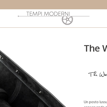
The W
Un posto lussu