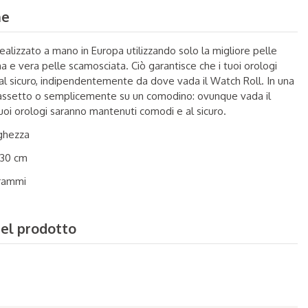
ne
ealizzato a mano in Europa utilizzando solo la migliore pelle
ana e vera pelle scamosciata. Ciò garantisce che i tuoi orologi
l sicuro, indipendentemente da dove vada il Watch Roll. In una
 cassetto o semplicemente su un comodino: ovunque vada il
tuoi orologi saranno mantenuti comodi e al sicuro.
nghezza
 30 cm
grammi
del prodotto